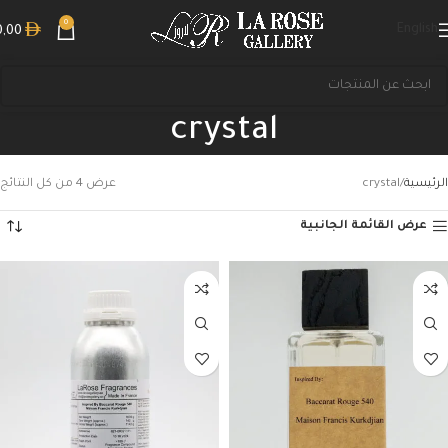
0
English
0,00
crystal
الرئيسية
crystal
عرض ⁦4⁩ من كل النتائج
عرض القائمة الجانبية
بحث