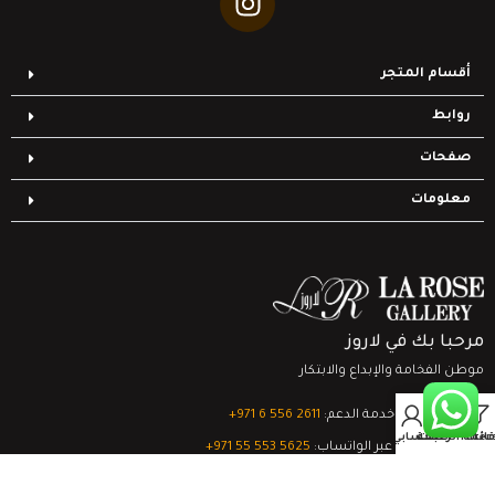
أقسام المتجر
روابط
صفحات
معلومات
مرحبا بك في لاروز
موطن الفخامة والإبداع والابتكار
0
تواصل مع خدمة الدعم:
‎+971 6 556 2611
Filter
قائمة الرغبات
السلة
حسابي
الدعم الفني عبر الواتساب:
‎+971 55 553 5625
جميع الحقوق محفوظة
لشركة لاروز جاليري
© 2024