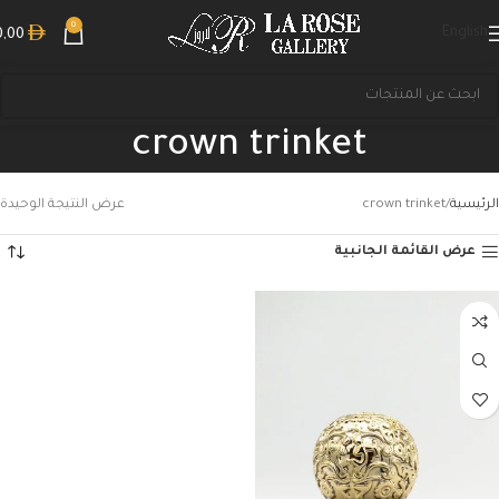
0
English
0,00
crown trinket
الرئيسية
crown trinket
عرض النتيجة الوحيدة
عرض القائمة الجانبية
بحث