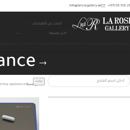
‎+971 06 556 26
Info@larosegallery.ae
اختر تصنيفا
رئيسية
منتجات لاروز
زيوت بالجملة
زجاجات وأغطية وبخاخات
معدات التصنيع
مواد
ance
بحث
الرئيسية
ertop appliance