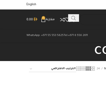
English
0
مقارنة
0,00
WhatsApp: +971 55 553 5625
Tel:+971 6 556 2611
c
24
1