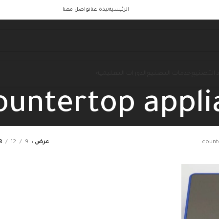
الرئيسية
نبذة عنا
تواصل معنا
 التصنيع
خدمات التصنيع
الدورات التعليمية
ountertop appli
count
عرض
9
12
8