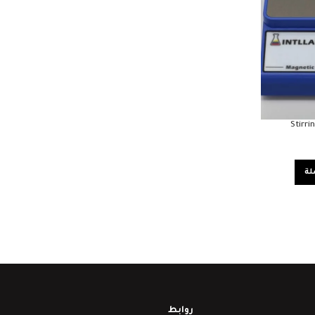
Stirr
لة
روابط