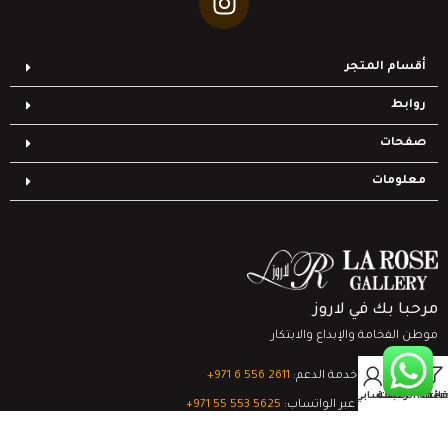
أقسام المتجر
روابط
صفحات
معلومات
مرحبا بك في لاروز
موطن الفخامة والإبداع والابتكار
0
تواصل مع خدمة الدعم:
‎+971 6 556 2611
Filter
قائمة الرغبات
السلة
حسابي
الدعم الفني عبر الواتساب:
‎+971 55 553 5625
جميع الحقوق محفوظة
لشركة لاروز جاليري
© 2024