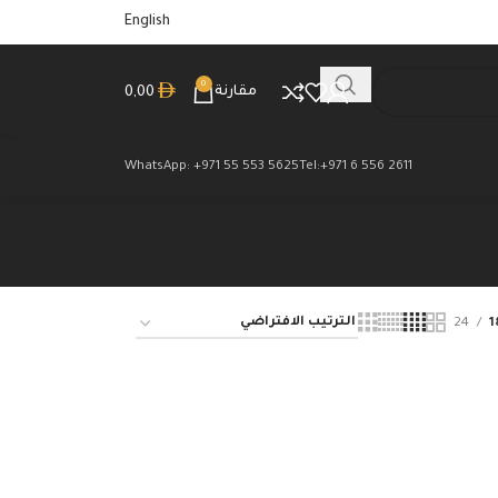
English
0
مقارنة
0,00
WhatsApp: +971 55 553 5625
Tel:+971 6 556 2611
24
1