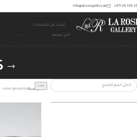
‎+971 06 556 26
Info@larosegallery.ae
اختر تصنيفا
رئيسية
منتجات لاروز
زيوت بالجملة
زجاجات وأغطية وبخاخات
معدات التصنيع
مواد
s
بحث
الرئيسية
cone desserts