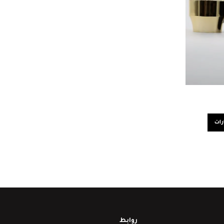
رات
روابط