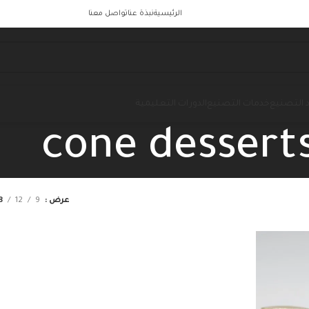
الرئيسية
نبذة عنا
تواصل معنا
 التصنيع
خدمات التصنيع
الدورات التعليمية
cone dessert
عرض
9
12
8