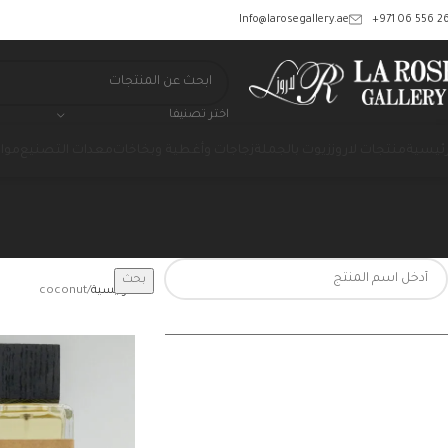
‎+971 06 556 26
Info@larosegallery.ae
اختر تصنيفا
رئيسية
منتجات لاروز
زيوت بالجملة
زجاجات وأغطية وبخاخات
معدات التصنيع
مواد
بحث
الرئيسية
coconut