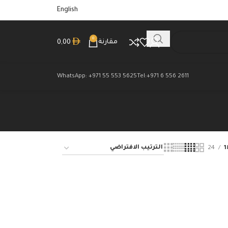
English
0
مقارنة
0,00
WhatsApp: +971 55 553 5625
Tel:+971 6 556 2611
24
1