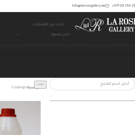
‎+971 06 556 26
Info@larosegallery.ae
اختر تصنيفا
رئيسية
منتجات لاروز
زيوت بالجملة
زجاجات وأغطية وبخاخات
معدات التصنيع
مواد
بحث
الرئيسية
Coatings