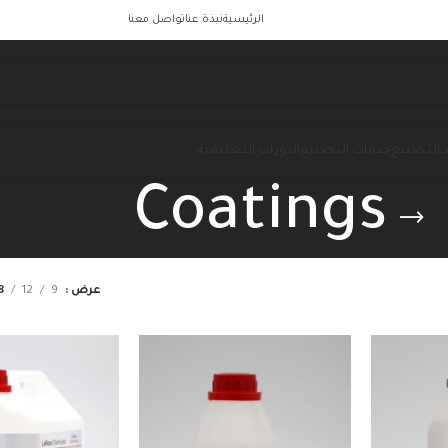
الرئيسية
نبذة عنا
تواصل معنا
 التصنيع
خدمات التصنيع
الدورات التعليمية
Coatings
عرض
9
12
8