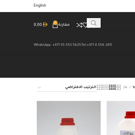
English
0
مقارنة
0,00
WhatsApp: +971 55 553 5625
Tel:+971 6 556 2611
24
1