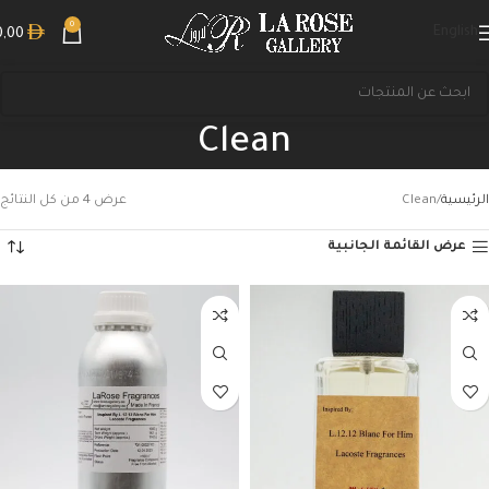
0
English
0,00
Clean
الرئيسية
Clean
عرض ⁦4⁩ من كل النتائج
عرض القائمة الجانبية
بحث