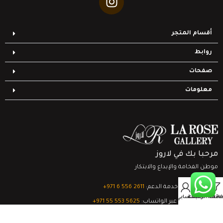
أقسام المتجر
روابط
صفحات
معلومات
مرحبا بك في لاروز
موطن الفخامة والإبداع والابتكار
0
تواصل مع خدمة الدعم:
‎+971 6 556 2611
Filter
قائمة الرغبات
السلة
حسابي
الدعم الفني عبر الواتساب:
‎+971 55 553 5625
جميع الحقوق محفوظة
لشركة لاروز جاليري
© 2024