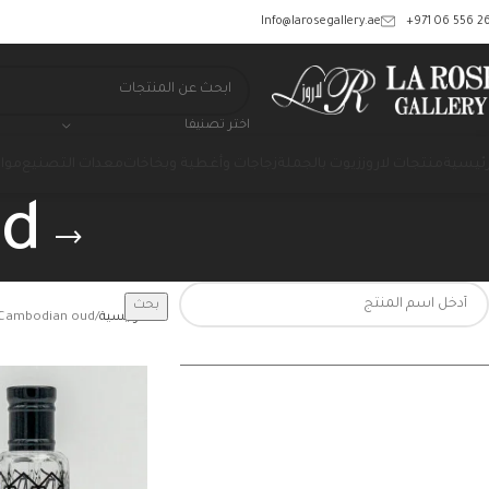
‎+971 06 556 26
Info@larosegallery.ae
اختر تصنيفا
رئيسية
منتجات لاروز
زيوت بالجملة
زجاجات وأغطية وبخاخات
معدات التصنيع
مواد
ud
بحث
الرئيسية
Cambodian oud