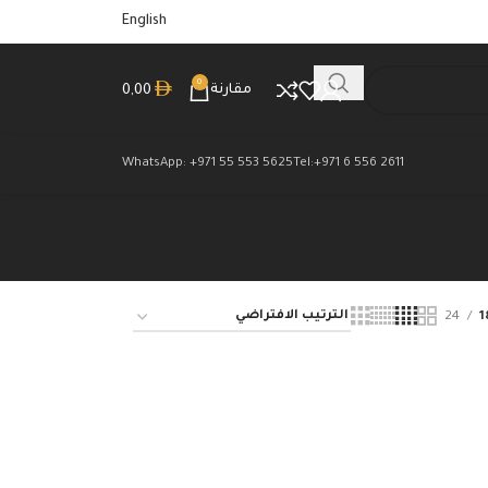
English
0
مقارنة
0,00
WhatsApp: +971 55 553 5625
Tel:+971 6 556 2611
24
1