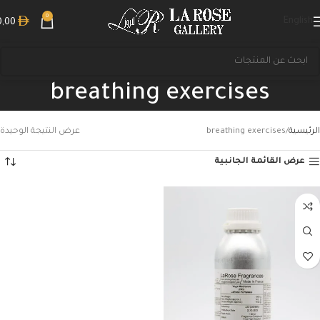
0
English
0,00
breathing exercises
الرئيسية
breathing exercises
عرض النتيجة الوحيدة
عرض القائمة الجانبية
بحث