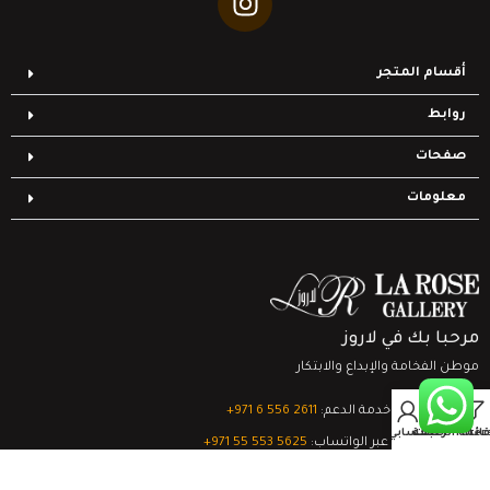
أقسام المتجر
روابط
صفحات
معلومات
مرحبا بك في لاروز
موطن الفخامة والإبداع والابتكار
0
تواصل مع خدمة الدعم:
‎+971 6 556 2611
Filter
قائمة الرغبات
السلة
حسابي
الدعم الفني عبر الواتساب:
‎+971 55 553 5625
جميع الحقوق محفوظة
لشركة لاروز جاليري
© 2024