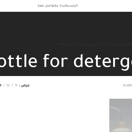
الرئيسية
نبذة عنا
تواصل معنا
 التصنيع
خدمات التصنيع
الدورات التعليمية
ottle for deter
bottl
عرض
9
12
8