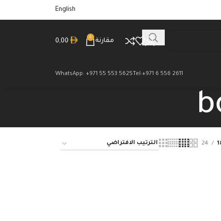
English
0
مقارنة
0,00
WhatsApp: +971 55 553 5625
Tel:+971 6 556 2611
b
24
1