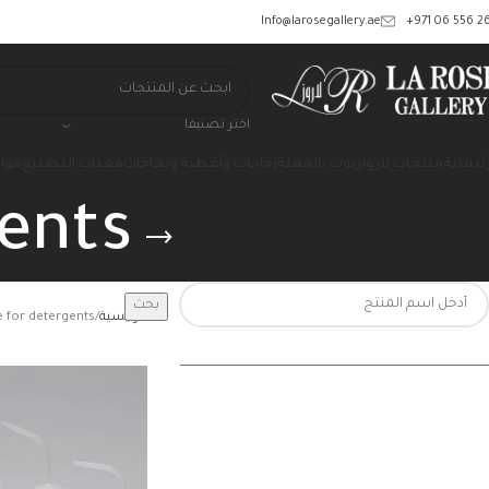
‎+971 06 556 26
Info@larosegallery.ae
اختر تصنيفا
رئيسية
منتجات لاروز
زيوت بالجملة
زجاجات وأغطية وبخاخات
معدات التصنيع
مواد
gents
بحث
الرئيسية
e for detergents