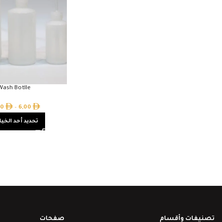
Wash Botlle
00
–
6,00
تحديد أحد الخيا
تصنيفات وأقسام
صفحات