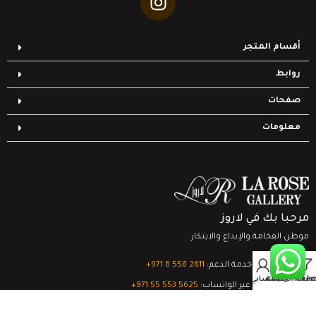
أقسام المتجر
روابط
صفحات
معلومات
مرحبا بك في لاروز
موطن الفخامة والإبداع والابتكار
0
تواصل مع خدمة الدعم:
‎+971 6 556 2611
Filter
قائمة الرغبات
السلة
حسابي
الدعم الفني عبر الواتساب:
‎+971 55 553 5625
جميع الحقوق محفوظة
لشركة لاروز جاليري
© 2024