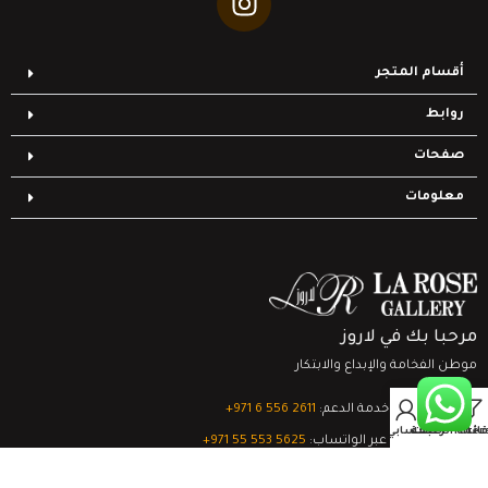
أقسام المتجر
روابط
صفحات
معلومات
مرحبا بك في لاروز
موطن الفخامة والإبداع والابتكار
0
تواصل مع خدمة الدعم:
‎+971 6 556 2611
Filter
قائمة الرغبات
السلة
حسابي
الدعم الفني عبر الواتساب:
‎+971 55 553 5625
جميع الحقوق محفوظة
لشركة لاروز جاليري
© 2024