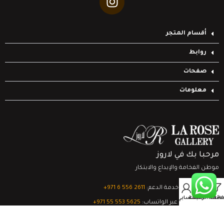
أقسام المتجر
روابط
صفحات
معلومات
مرحبا بك في لاروز
موطن الفخامة والإبداع والابتكار
0
تواصل مع خدمة الدعم:
‎+971 6 556 2611
Filter
قائمة الرغبات
السلة
حسابي
الدعم الفني عبر الواتساب:
‎+971 55 553 5625
جميع الحقوق محفوظة
لشركة لاروز جاليري
© 2024