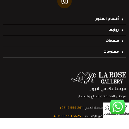
أقسام المتجر
روابط
صفحات
معلومات
مرحبا بك في لاروز
موطن الفخامة والإبداع والابتكار
0
تواصل مع خدمة الدعم:
‎+971 6 556 2611
Filter
قائمة الرغبات
السلة
حسابي
الدعم الفني عبر الواتساب:
‎+971 55 553 5625
جميع الحقوق محفوظة
لشركة لاروز جاليري
© 2024