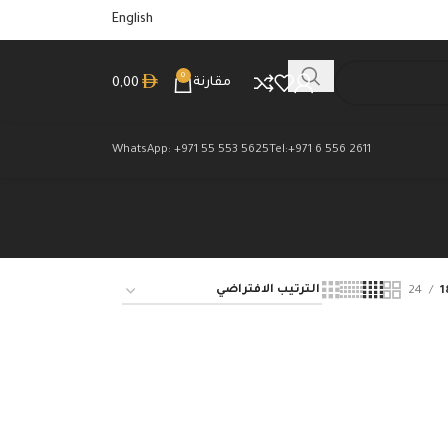
English
0
مقارنة
0,00
WhatsApp: +971 55 553 5625
Tel:+971 6 556 2611
24
1