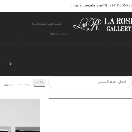
‎+971 06 556 26
Info@larosegallery.ae
اختر تصنيفا
رئيسية
منتجات لاروز
زيوت بالجملة
زجاجات وأغطية وبخاخات
معدات التصنيع
مواد
g
بحث
الرئيسية
abs sculpting