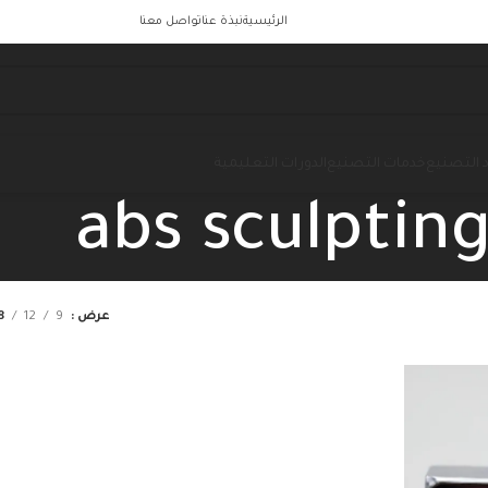
الرئيسية
نبذة عنا
تواصل معنا
 التصنيع
خدمات التصنيع
الدورات التعليمية
abs sculptin
عرض
9
12
8