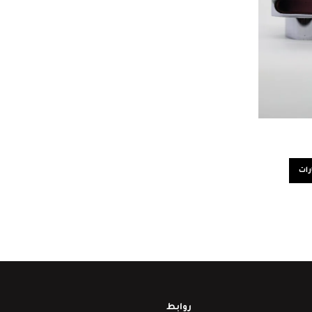
رات
روابط