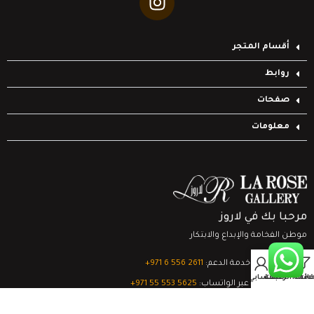
أقسام المتجر
روابط
صفحات
معلومات
مرحبا بك في لاروز
موطن الفخامة والإبداع والابتكار
0
تواصل مع خدمة الدعم:
‎+971 6 556 2611
Filter
قائمة الرغبات
السلة
حسابي
الدعم الفني عبر الواتساب:
‎+971 55 553 5625
جميع الحقوق محفوظة
لشركة لاروز جاليري
© 2024