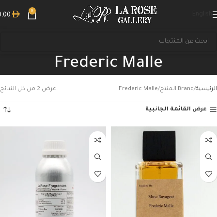
0
English
0,00
Frederic Malle
الرئيسية
Brand المنتج
Frederic Malle
عرض ⁦2⁩ من كل النتائج
عرض القائمة الجانبية
بحث