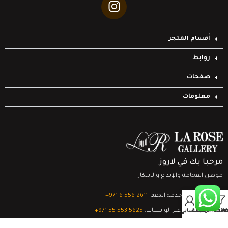
أقسام المتجر
روابط
صفحات
معلومات
مرحبا بك في لاروز
موطن الفخامة والإبداع والابتكار
تواصل مع خدمة الدعم:
‎+971 6 556 2611
0
الدعم الفني عبر الواتساب:
‎+971 55 553 5625
Filter
قائمة الرغبات
السلة
حسابي