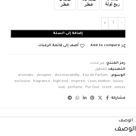
3ml زيت ربع تولة
عطر 10ml
عطر 5ml
إضافة إلى السلة
Add to compare
أضف إلى قائمة الرغبات
رمز المنتج:
غير محدد
التصنيف:
العطور
الوسوم:
,
Eau de Parfum
,
discoverability
,
designer
,
aromatic
exclusive
,
fragrance
,
high-end
,
inspired
,
Louis Vuitton
,
luxury
,
oud
,
perfume
,
Pur Oud
,
scent
,
unisex
مشاركة:
الوصف
الوصف