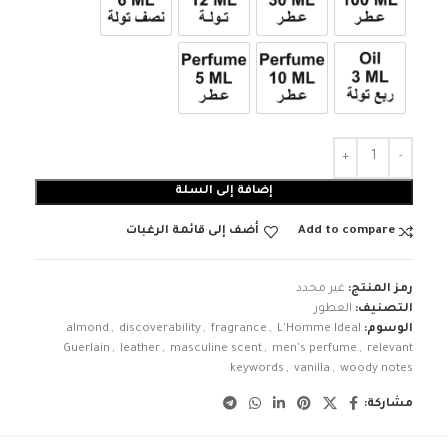
عطر 100ml
عطر 30ml
12ml زيت تولة
6ml زيت نصف تولة
3ml زيت ربع تولة
عطر 10ml
عطر 5ml
إضافة إلى السلة
Add to compare
أضف إلى قائمة الرغبات
رمز المنتج:
غير محدد
التصنيف:
العطور
الوسوم:
L'Homme Ideal
,
fragrance
,
discoverability
,
almond
Guerlain
,
leather
,
masculine scent
,
men's perfume
,
relevant
keywords
,
vanilla
,
woody notes
مشاركة: