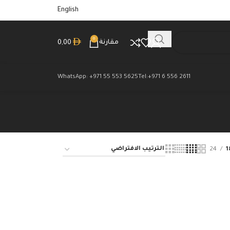
English
0
مقارنة
0,00
WhatsApp: +971 55 553 5625
Tel:+971 6 556 2611
24
1