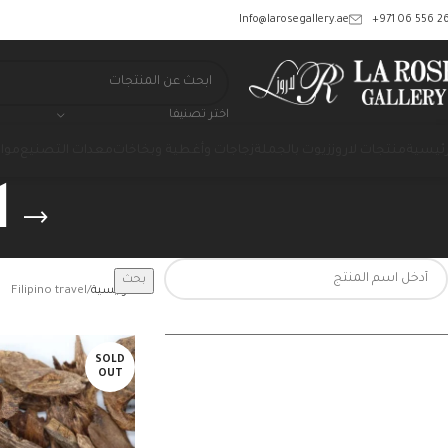
‎+971 06 556 26
Info@larosegallery.ae
اختر تصنيفا
رئيسية
منتجات لاروز
زيوت بالجملة
زجاجات وأغطية وبخاخات
معدات التصنيع
مواد
l
بحث
الرئيسية
Filipino travel
SOLD
OUT