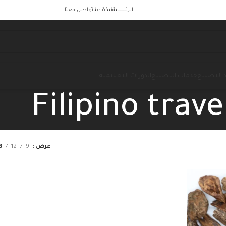
الرئيسية
نبذة عنا
تواصل معنا
 التصنيع
خدمات التصنيع
الدورات التعليمية
Filipino trave
عرض
9
12
8