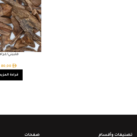
فلبيني/غرام
80,00
قراءة المزيد
تصنيفات وأقسام
صفحات