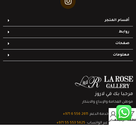
أقسام المتجر
روابط
صفحات
معلومات
مرحبا بك في لاروز
موطن الفخامة والإبداع والابتكار
0
تواصل مع خدمة الدعم:
‎+971 6 556 2611
Filter
قائمة الرغبات
السلة
حسابي
الدعم الفني عبر الواتساب:
‎+971 55 553 5625
جميع الحقوق محفوظة
لشركة لاروز جاليري
© 2024