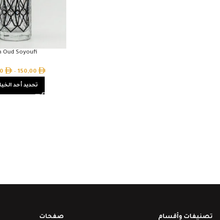
n Oud Soyoufi
00
–
150,00
تحديد أحد الخيا
تصنيفات وأقسام
صفحات