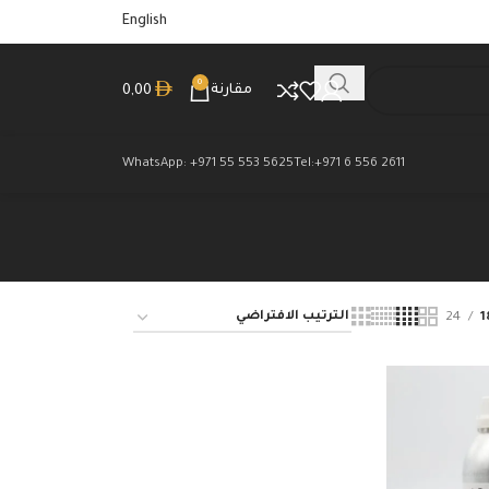
English
0
مقارنة
0,00
WhatsApp: +971 55 553 5625
Tel:+971 6 556 2611
24
1