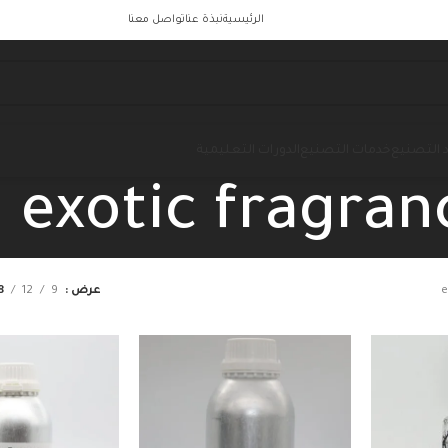
الرئيسية
نبذة عنا
تواصل معنا
 التصنيع
خدمات التصنيع
الدورات التعليمية
exotic fragran
e
عرض
9
12
8