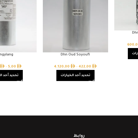
Dh
600,
رات
angylang
Dhn Oud Soyoufi
–
5,00
4.120,00
–
422,00
تحديد أحد الخيارات
تحديد أحد ال
روابط