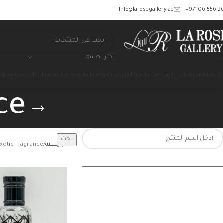
‎+971 06 556 26
Info@larosegallery.ae
اختر تصنيفا
رئيسية
منتجات لاروز
زيوت بالجملة
زجاجات وأغطية وبخاخات
معدات التصنيع
مواد
ce
بحث
الرئيسية
xotic fragrance