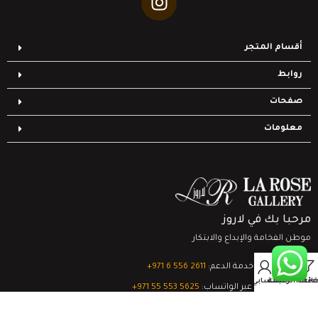
أقسام المتجر
روابط
صفحات
معلومات
مرحبا بك في لاروز
موطن الفخامة والإبداع والابتكار
0
تواصل مع خدمة الدعم:
‎+971 6 556 2611
Filter
قائمة الرغبات
السلة
حسابي
الدعم الفني عبر الواتساب:
‎+971 55 553 5625
جميع الحقوق محفوظة
لشركة لاروز جاليري
© 2024