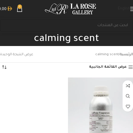
0
English
0,00
calming scent
الرئيسية
calming scent
عرض النتيجة الوحيدة
عرض القائمة الجانبية
بحث