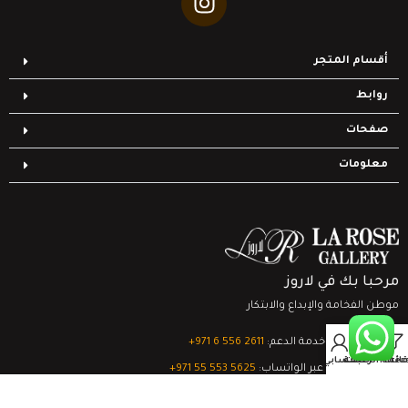
أقسام المتجر
روابط
صفحات
معلومات
مرحبا بك في لاروز
موطن الفخامة والإبداع والابتكار
0
تواصل مع خدمة الدعم:
‎+971 6 556 2611
Filter
قائمة الرغبات
السلة
حسابي
الدعم الفني عبر الواتساب:
‎+971 55 553 5625
جميع الحقوق محفوظة
لشركة لاروز جاليري
© 2024