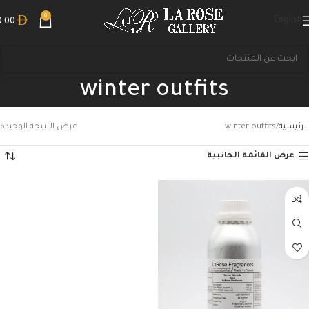
0
English
0,00
winter outfits
الرئيسية
winter outfits
عرض النتيجة الوحيدة
عرض القائمة الجانبية
بحث