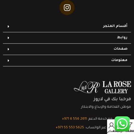
أقسام المتجر
روابط
صفحات
معلومات
مرحبا بك في لاروز
موطن الفخامة والإبداع والابتكار
تواصل مع خدمة الدعم:
‎+971 6 556 2611
0
الدعم الفني عبر الواتساب:
‎+971 55 553 5625
Filter
قائمة الرغبات
السلة
حسابي