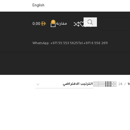
English
0
مقارنة
0,00
WhatsApp: +971 55 553 5625
Tel:+971 6 556 2611
24
1