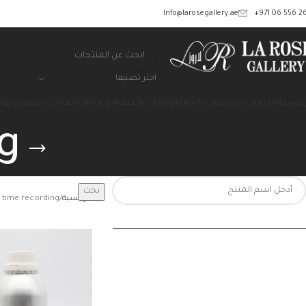
‎+971 06 556 26
Info@larosegallery.ae
اختر تصنيفا
رئيسية
منتجات لاروز
زيوت بالجملة
زجاجات وأغطية وبخاخات
معدات التصنيع
مواد
g
بحث
الرئيسية
time recording