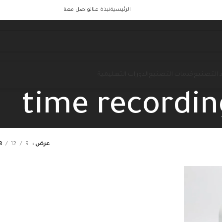
الرئيسية
نبذة عنا
تواصل معنا
 التصنيع
خدمات التصنيع
الدورات التعليمية
time recordin
عرض
9
12
8