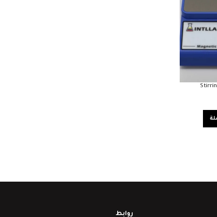
Stirr
لة
روابط