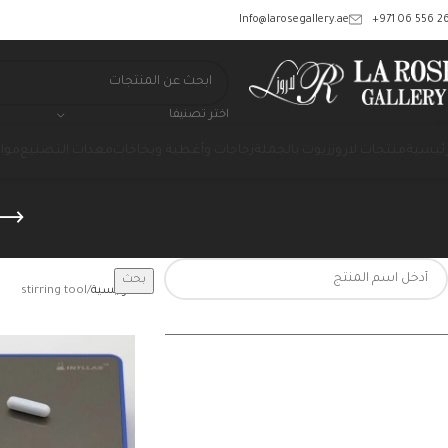
‎+971 06 556 26
Info@larosegallery.ae
اختر تصنيفا
رئيسية
منتجات لاروز
زيوت بالجملة
زجاجات وأغطية وبخاخات
معدات التصنيع
مواد
بحث
الرئيسية
stirring tool