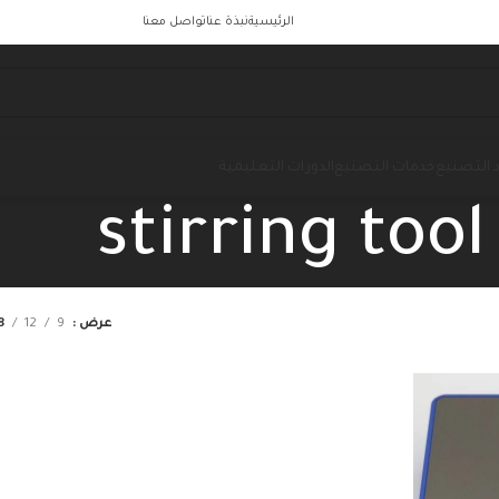
الرئيسية
نبذة عنا
تواصل معنا
 التصنيع
خدمات التصنيع
الدورات التعليمية
stirring tool
عرض
9
12
8