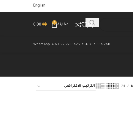
English
0
مقارنة
0,00
WhatsApp: +971 55 553 5625
Tel:+971 6 556 2611
24
1