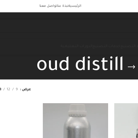
الرئيسية
نبذة عنا
تواصل معنا
 التصنيع
خدمات التصنيع
الدورات التعليمية
oud distill
عرض
9
12
8