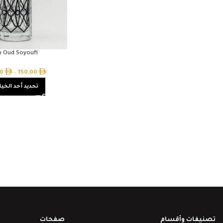
n Oud Soyoufi
00
–
150,00
تحديد أحد الخيا
تصنيفات وأقسام
صفحات