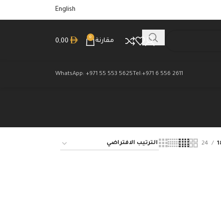
English
0
مقارنة
0,00
WhatsApp: +971 55 553 5625
Tel:+971 6 556 2611
24
1