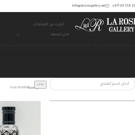
‎+971 06 556 26
Info@larosegallery.ae
اختر تصنيفا
رئيسية
منتجات لاروز
زيوت بالجملة
زجاجات وأغطية وبخاخات
معدات التصنيع
مواد
بحث
الرئيسية
oud distill