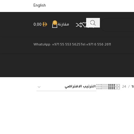
English
0
مقارنة
0,00
WhatsApp: +971 55 553 5625
Tel:+971 6 556 2611
24
1