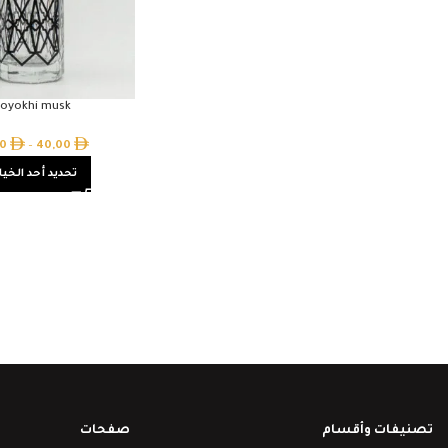
oyokhi musk
00
–
40,00
تحديد أحد الخيا
تصنيفات وأقسام
صفحات