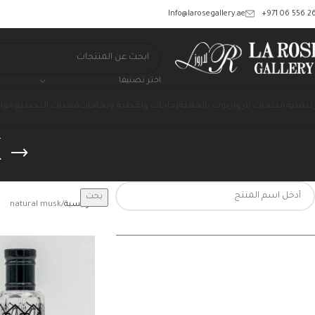
‎+971 06 556 26
Info@larosegallery.ae
اختر تصنيفا
رئيسية
منتجات لاروز
زيوت بالجملة
زجاجات وأغطية وبخاخات
معدات التصنيع
مواد
k
بحث
الرئيسية
natural musk