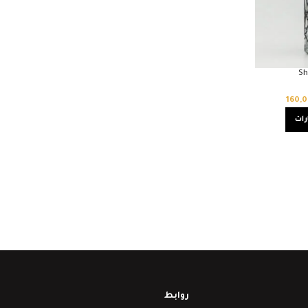
Sh
160,
رات
روابط