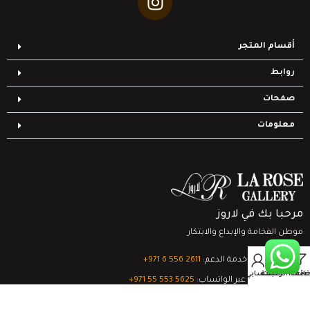
أقسام المتجر
روابط
صفحات
معلومات
مرحبا بك في لاروز
موطن الفخامة والإبداع والابتكار
0
تواصل مع خدمة الدعم:
‎+971 6 556 2611
Filter
قائمة الرغبات
السلة
حسابي
الدعم الفني عبر الواتساب:
‎+971 55 553 5625
جميع الحقوق محفوظة
لشركة لاروز جاليري
© 2024