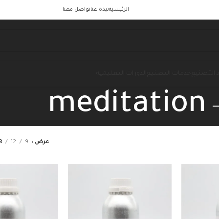
الرئيسية
نبذة عنا
تواصل معنا
 التصنيع
خدمات التصنيع
الدورات التعليمية
meditation
عرض
9
12
8