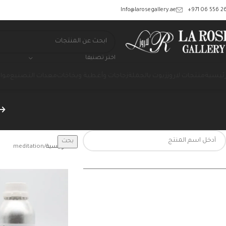
‎+971 06 556 26
Info@larosegallery.ae
اختر تصنيفا
رئيسية
منتجات لاروز
زيوت بالجملة
زجاجات وأغطية وبخاخات
معدات التصنيع
مواد
بحث
الرئيسية
meditation