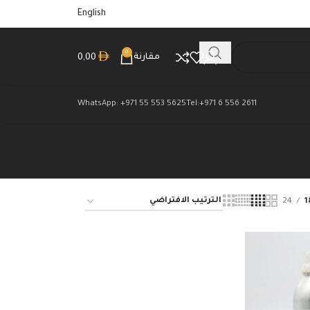
English
0
مقارنة
0,00
WhatsApp: +971 55 553 5625
Tel:+971 6 556 2611
24
1