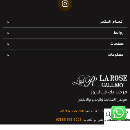
أقسام المتجر
روابط
صفحات
معلومات
مرحبا بك في لاروز
موطن الفخامة والإبداع والابتكار
تواصل مع خدمة الدعم:
‎+971 6 556 2611
0
الدعم الفني عبر الواتساب:
‎+971 55 553 5625
Filter
قائمة الرغبات
السلة
حسابي