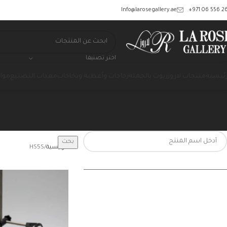
‎+971 06 556 26
Info@larosegallery.ae
اختر تصنيفا
رئيسية
منتجات لاروز
زيوت بالجملة
زجاجات وأغطية وبخاخات
معدات التصنيع
مواد
بحث
الرئيسية
HS5S