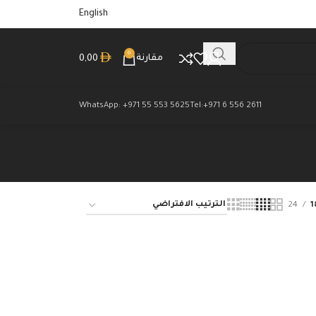
English
0
مقارنة
0,00
WhatsApp: +971 55 553 5625
Tel:+971 6 556 2611
24
1