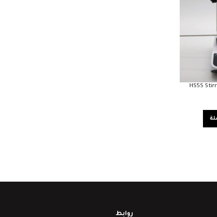
HS5S Stir
لة
روابط