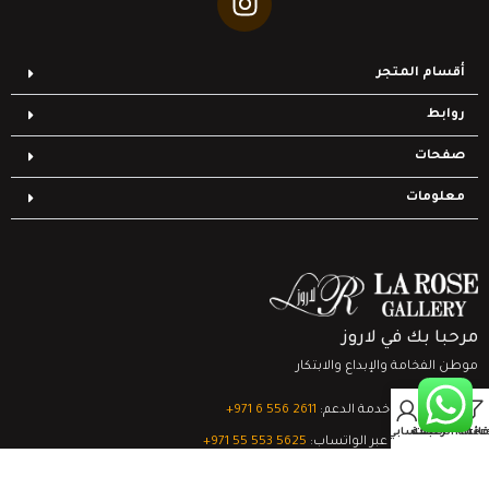
أقسام المتجر
روابط
صفحات
معلومات
مرحبا بك في لاروز
موطن الفخامة والإبداع والابتكار
0
تواصل مع خدمة الدعم:
‎+971 6 556 2611
Filter
قائمة الرغبات
السلة
حسابي
الدعم الفني عبر الواتساب:
‎+971 55 553 5625
جميع الحقوق محفوظة
لشركة لاروز جاليري
© 2024