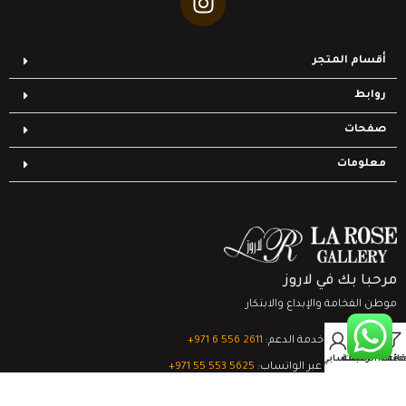
أقسام المتجر
روابط
صفحات
معلومات
مرحبا بك في لاروز
موطن الفخامة والإبداع والابتكار
0
تواصل مع خدمة الدعم:
‎+971 6 556 2611
Filter
قائمة الرغبات
السلة
حسابي
الدعم الفني عبر الواتساب:
‎+971 55 553 5625
جميع الحقوق محفوظة
لشركة لاروز جاليري
© 2024