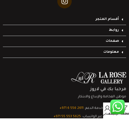
أقسام المتجر
روابط
صفحات
معلومات
مرحبا بك في لاروز
موطن الفخامة والإبداع والابتكار
0
تواصل مع خدمة الدعم:
‎+971 6 556 2611
Filter
قائمة الرغبات
السلة
حسابي
الدعم الفني عبر الواتساب:
‎+971 55 553 5625
جميع الحقوق محفوظة
لشركة لاروز جاليري
© 2024