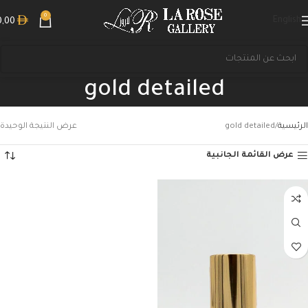
0
English
0,00
gold detailed
الرئيسية
gold detailed
عرض النتيجة الوحيدة
عرض القائمة الجانبية
بحث