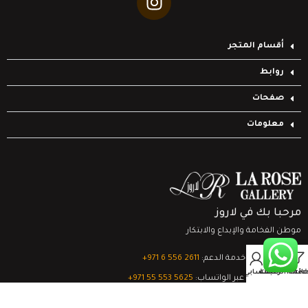
أقسام المتجر
روابط
صفحات
معلومات
مرحبا بك في لاروز
موطن الفخامة والإبداع والابتكار
0
تواصل مع خدمة الدعم:
‎+971 6 556 2611
Filter
قائمة الرغبات
السلة
حسابي
الدعم الفني عبر الواتساب:
‎+971 55 553 5625
جميع الحقوق محفوظة
لشركة لاروز جاليري
© 2024