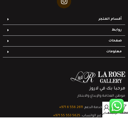
أقسام المتجر
روابط
صفحات
معلومات
مرحبا بك في لاروز
موطن الفخامة والإبداع والابتكار
0
تواصل مع خدمة الدعم:
‎+971 6 556 2611
Filter
قائمة الرغبات
السلة
حسابي
الدعم الفني عبر الواتساب:
‎+971 55 553 5625
جميع الحقوق محفوظة
لشركة لاروز جاليري
© 2024