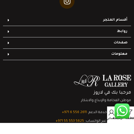
أقسام المتجر
روابط
صفحات
معلومات
مرحبا بك في لاروز
موطن الفخامة والإبداع والابتكار
0
تواصل مع خدمة الدعم:
‎+971 6 556 2611
Filter
قائمة الرغبات
السلة
حسابي
الدعم الفني عبر الواتساب:
‎+971 55 553 5625
جميع الحقوق محفوظة
لشركة لاروز جاليري
© 2024