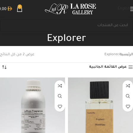
0
English
0,00
Explorer
الرئيسية
Explorer
عرض ⁦2⁩ من كل النتائج
عرض القائمة الجانبية
بحث