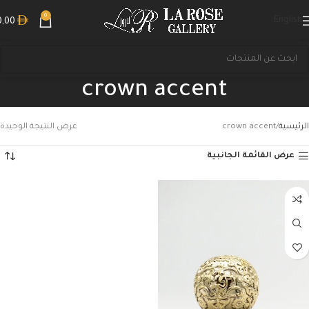
0
English
0,00
crown accent
الرئيسية
crown accent
عرض النتيجة الوحيدة
عرض القائمة الجانبية
بحث