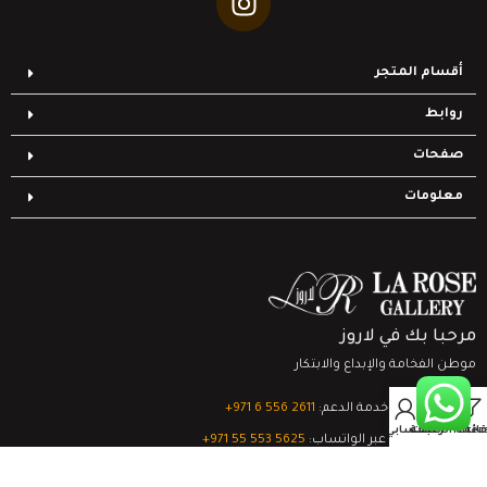
أقسام المتجر
روابط
صفحات
معلومات
مرحبا بك في لاروز
موطن الفخامة والإبداع والابتكار
0
تواصل مع خدمة الدعم:
‎+971 6 556 2611
Filter
قائمة الرغبات
السلة
حسابي
الدعم الفني عبر الواتساب:
‎+971 55 553 5625
جميع الحقوق محفوظة
لشركة لاروز جاليري
© 2024