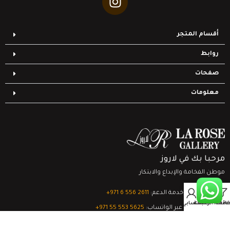
أقسام المتجر
روابط
صفحات
معلومات
مرحبا بك في لاروز
موطن الفخامة والإبداع والابتكار
0
تواصل مع خدمة الدعم:
‎+971 6 556 2611
Filter
قائمة الرغبات
السلة
حسابي
الدعم الفني عبر الواتساب:
‎+971 55 553 5625
جميع الحقوق محفوظة
لشركة لاروز جاليري
© 2024