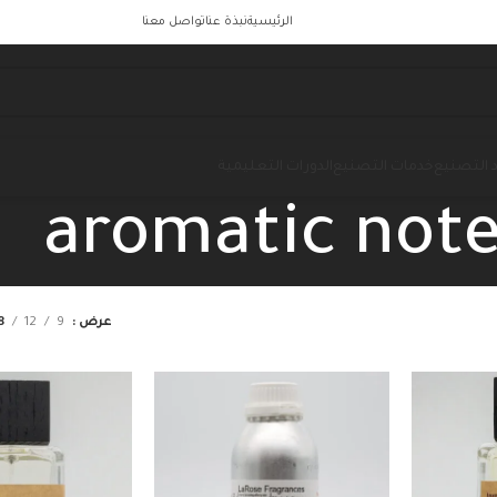
الرئيسية
نبذة عنا
تواصل معنا
 التصنيع
خدمات التصنيع
الدورات التعليمية
aromatic not
عرض
9
12
8