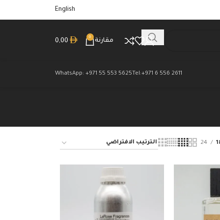
English
0
مقارنة
0,00
WhatsApp: +971 55 553 5625
Tel:+971 6 556 2611
24
1