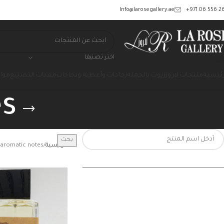
‎+971 06 556 26
Info@larosegallery.ae
اختر تصنيفا
رئيسية
منتجات لاروز
زيوت بالجملة
زجاجات وأغطية وبخاخات
معدات التصنيع
مواد
es
بحث
الرئيسية
aromatic notes