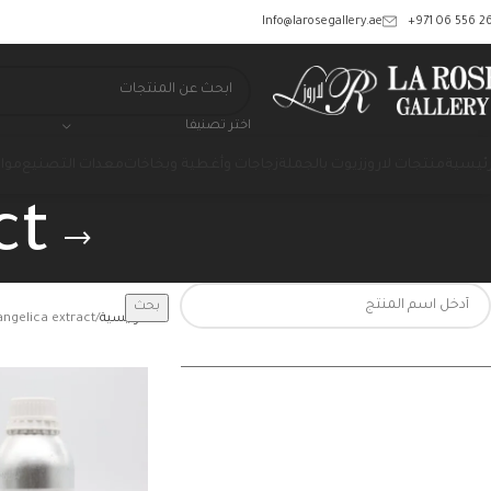
‎+971 06 556 26
Info@larosegallery.ae
اختر تصنيفا
رئيسية
منتجات لاروز
زيوت بالجملة
زجاجات وأغطية وبخاخات
معدات التصنيع
مواد
ct
بحث
الرئيسية
angelica extract