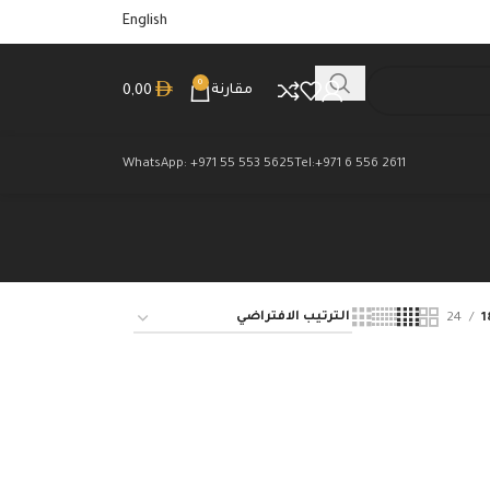
English
0
مقارنة
0,00
WhatsApp: +971 55 553 5625
Tel:+971 6 556 2611
24
1