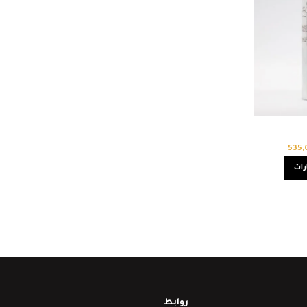
535
رات
روابط