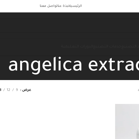
الرئيسية
نبذة عنا
تواصل معنا
 التصنيع
خدمات التصنيع
الدورات التعليمية
angelica extra
عرض
9
12
8