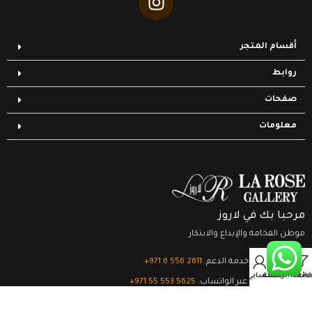
أقسام المتجر
روابط
صفحات
معلومات
مرحبا بك في لاروز
موطن الفخامة والإبداع والابتكار
0
تواصل مع خدمة الدعم:
‎+971 6 556 2611
Filter
قائمة الرغبات
السلة
حسابي
الدعم الفني عبر الواتساب:
‎+971 55 553 5625
جميع الحقوق محفوظة
لشركة لاروز جاليري
© 2024